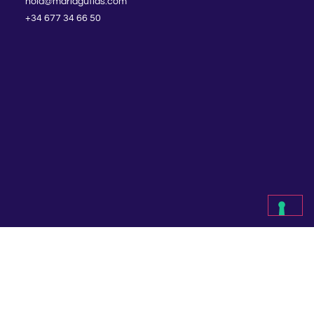
hola@marlagutias.com
+34 677 34 66 50
ENLACES DIRECTOS
Envíos y devoluciones
Métodos de pago