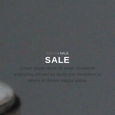
INICIO
/ SALE
SALE
Lorem ipsum dolor sit amet, consectet
adipiscing elit,sed do eiusm por incididunt ut
labore et dolore magna aliqua.